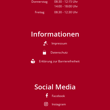
Von 14:00 bis 15:30 Uhr
Donnerstag
08:30
-
12:15
Uhr
14:00
-
18:00
Von 08:30 bis 12:15 Uhr
Uhr
Von 14:00 bis 18:00 Uhr
Freitag
08:30
-
12:30
Uhr
Von 08:30 bis 12:30 Uhr
Informationen
Impressum
Datenschutz
Erklärung zur Barrierefreiheit
Social Media
Facebook
Instagram