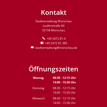
Kontakt
Stadtverwaltung Monschau
Laufenstraße 84
52156 Monschau
+49 2472 81-0
+49 2472 81-385
stadtverwaltung@monschau.de
Öffnungszeiten
Montag
08:30
-
12:15
Uhr
14:00
-
15:30
Von 08:30 bis 12:15 Uhr
Uhr
Von 14:00 bis 15:30 Uhr
Dienstag
08:30
-
12:15
Uhr
14:00
-
15:30
Von 08:30 bis 12:15 Uhr
Uhr
Von 14:00 bis 15:30 Uhr
Mittwoch
08:30
-
12:15
Uhr
14:00
-
15:30
Von 08:30 bis 12:15 Uhr
Uhr