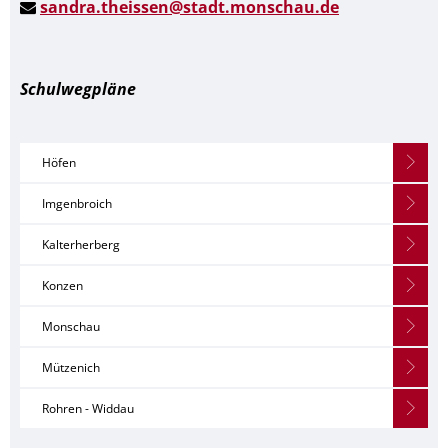
sandra.theissen@stadt.monschau.de
Schulwegpläne
Höfen
Imgenbroich
Kalterherberg
Konzen
Monschau
Mützenich
Rohren - Widdau