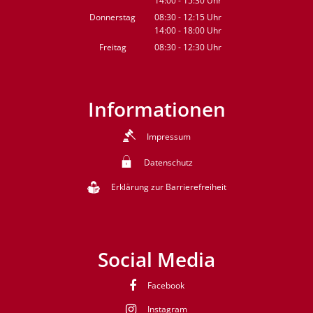
14:00
-
15:30
Von 08:30 bis 12:15 Uhr
Uhr
Von 14:00 bis 15:30 Uhr
Donnerstag
08:30
-
12:15
Uhr
14:00
-
18:00
Von 08:30 bis 12:15 Uhr
Uhr
Von 14:00 bis 18:00 Uhr
Freitag
08:30
-
12:30
Uhr
Von 08:30 bis 12:30 Uhr
Informationen
Impressum
Datenschutz
Erklärung zur Barrierefreiheit
Social Media
Facebook
Instagram