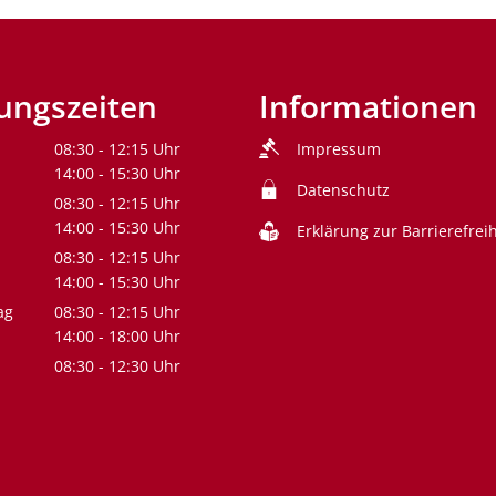
ungszeiten
Informationen
08:30
-
12:15
Uhr
Impressum
Von 08:30 bis 12:15 Uhr
14:00
-
15:30
Uhr
Datenschutz
Von 14:00 bis 15:30 Uhr
08:30
-
12:15
Uhr
Von 08:30 bis 12:15 Uhr
14:00
-
15:30
Uhr
Erklärung zur Barrierefreih
Von 14:00 bis 15:30 Uhr
08:30
-
12:15
Uhr
Von 08:30 bis 12:15 Uhr
14:00
-
15:30
Uhr
Von 14:00 bis 15:30 Uhr
ag
08:30
-
12:15
Uhr
Von 08:30 bis 12:15 Uhr
14:00
-
18:00
Uhr
Von 14:00 bis 18:00 Uhr
08:30
-
12:30
Uhr
Von 08:30 bis 12:30 Uhr