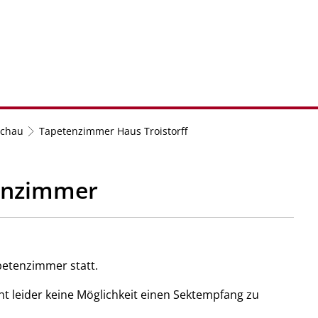
& POLITIK
LEBEN & BILDUNG
WIRTSCHAFT
schau
Tapetenzimmer Haus Troistorff
tenzimmer
apetenzimmer
statt.
ht leider keine Möglichkeit einen Sektempfang zu